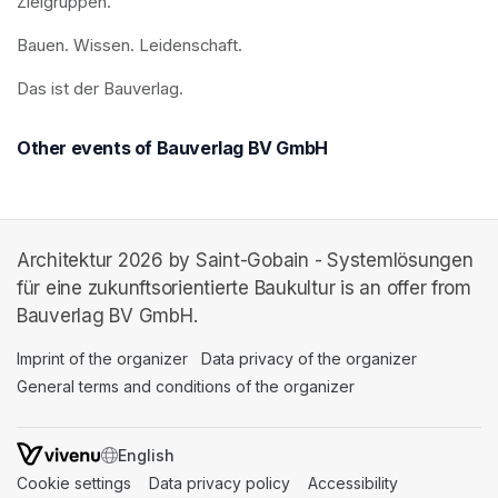
Zielgruppen.
Bauen. Wissen. Leidenschaft.
Das ist der Bauverlag.
Other events of Bauverlag BV GmbH
Architektur 2026 by Saint-Gobain - Systemlösungen
für eine zukunftsorientierte Baukultur is an offer from
Bauverlag BV GmbH.
Imprint of the organizer
(opens in a new tab)
Data privacy of the organizer
(opens in 
General terms and conditions of the organizer
(opens in a new ta
SWITCH LANGUAGE
Cookie settings
(opens in a new tab)
Data privacy policy
(opens in a new tab)
Accessibility
(opens in a n