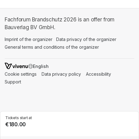
Fachforum Brandschutz 2026 is an offer from
Bauverlag BV GmbH.
Imprint of the organizer
(opens in a new tab)
Data privacy of the organizer
(opens in 
General terms and conditions of the organizer
(opens in a new ta
SWITCH LANGUAGE
Cookie settings
(opens in a new tab)
Data privacy policy
(opens in a new tab)
Accessibility
(opens in a n
Support
(opens in a new tab)
Tickets start at
€180.00